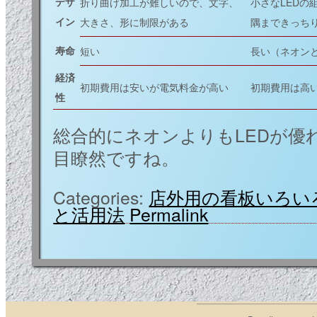
デザ
折り曲げ加工が難しいので、文字、
小さなLED
イン
大きさ、形に制限がある
隅まできっち
寿命
短い
長い（ネオンと
経済
初期費用は安いが電気料金が高い
初期費用は高
性
総合的にネオンよりもLEDが優
目瞭然ですね。
Categories:
店外用の看板いろい
と活用法
Permalink