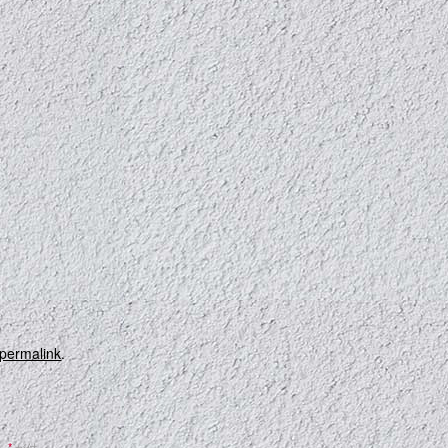
permalink
.
。
*
が付