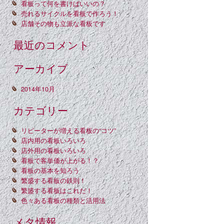
看板って何を書けばいいの？
売れるサイクルを看板で作ろう！
店舗その物も立派な看板です
最近のコメント
アーカイブ
2014年10月
カテゴリー
リピーターが増える看板の“コツ”
店内用の看板いろいろ
店外用の看板いろいろ
看板で客単価が上がる！？
看板の基本を知ろう
繁盛する看板の鉄則！
繁盛する看板はこれだ！
色々ある看板の種類と活用法
メタ情報