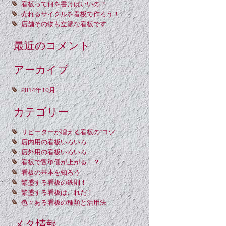
看板って何を書けばいいの？
売れるサイクルを看板で作ろう！
店舗その物も立派な看板です
最近のコメント
アーカイブ
2014年10月
カテゴリー
リピーターが増える看板の“コツ”
店内用の看板いろいろ
店外用の看板いろいろ
看板で客単価が上がる！？
看板の基本を知ろう
繁盛する看板の鉄則！
繁盛する看板はこれだ！
色々ある看板の種類と活用法
メタ情報