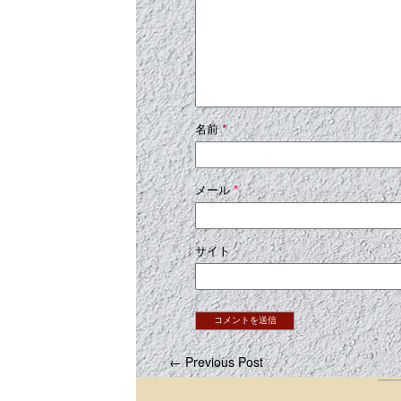
名前
*
メール
*
サイト
← Previous Post