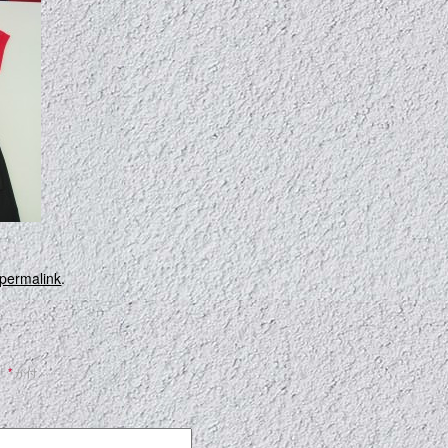
permalink
.
。
*
が付