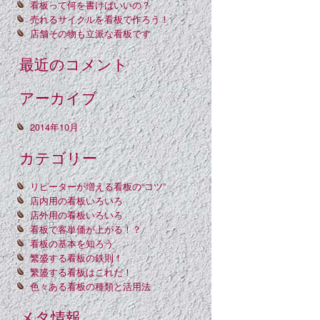
看板って何を書けばいいの？
売れるサイクルを看板で作ろう！
店舗その物も立派な看板です
最近のコメント
アーカイブ
2014年10月
カテゴリー
リピーターが増える看板の“コツ”
店内用の看板いろいろ
店外用の看板いろいろ
看板で客単価が上がる！？
看板の基本を知ろう
繁盛する看板の鉄則！
繁盛する看板はこれだ！
色々ある看板の種類と活用法
メタ情報