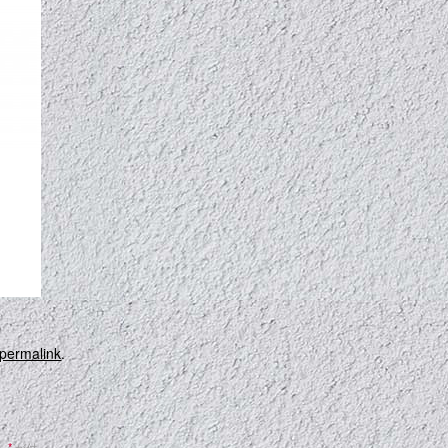
permalink
.
。
*
が付