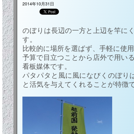
2014年10月31日
のぼりは長辺の一方と上辺を竿に
す。
比較的に場所を選ばず、手軽に使
予算で目立つことから店外で用い
看板媒体です。
パタパタと風に風になびくのぼり
と活気を与えてくれることが特徴